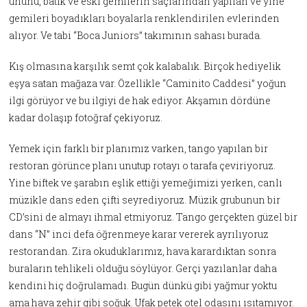
ününü, batık ve eski gemilerin saçlarından yapılan ve yine
gemileri boyadıkları boyalarla renklendirilen evlerinden
alıyor. Ve tabi “Boca Juniors” takımının sahası burada.
Kış olmasına karşılık semt çok kalabalık. Birçok hediyelik
eşya satan mağaza var. Özellikle “Caminito Caddesi” yoğun
ilgi görüyor ve bu ilgiyi de hak ediyor. Akşamın dördüne
kadar dolaşıp fotoğraf çekiyoruz.
Yemek için farklı bir planımız varken, tango yapılan bir
restoran görünce planı unutup rotayı o tarafa çeviriyoruz.
Yine biftek ve şarabın eşlik ettiği yemeğimizi yerken, canlı
müzikle dans eden çifti seyrediyoruz. Müzik grubunun bir
CD’sini de almayı ihmal etmiyoruz. Tango gerçekten güzel bir
dans “N” inci defa öğrenmeye karar vererek ayrılıyoruz
restorandan. Zira okuduklarımız, hava karardıktan sonra
buraların tehlikeli olduğu söylüyor. Gerçi yazılanlar daha
kendini hiç doğrulamadı. Bugün dünkü gibi yağmur yoktu
ama hava zehir gibi soğuk. Ufak petek otel odasını ısıtamıyor.