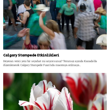
Calgary Stampede Etkinlikleri
Heyecan verici yeni bir seyahat mi arıyorsunuz? Temmuz ayında Kanada’da
düzenlenecek Calgary Stampede Fuarı’nda maceraya atılmaya…