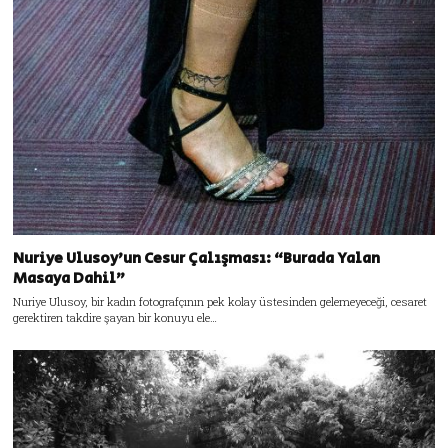
Nuriye Ulusoy’un Cesur Çalışması: “Burada Yalan
Masaya Dahil”
Nuriye Ulusoy, bir kadın fotografçının pek kolay üstesinden gelemeyeceği, cesaret
gerektiren takdire şayan bir konuyu ele…