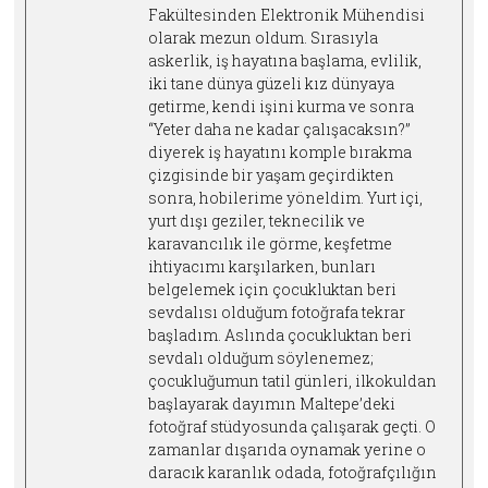
Fakültesinden Elektronik Mühendisi
olarak mezun oldum. Sırasıyla
askerlik, iş hayatına başlama, evlilik,
iki tane dünya güzeli kız dünyaya
getirme, kendi işini kurma ve sonra
“Yeter daha ne kadar çalışacaksın?”
diyerek iş hayatını komple bırakma
çizgisinde bir yaşam geçirdikten
sonra, hobilerime yöneldim. Yurt içi,
yurt dışı geziler, teknecilik ve
karavancılık ile görme, keşfetme
ihtiyacımı karşılarken, bunları
belgelemek için çocukluktan beri
sevdalısı olduğum fotoğrafa tekrar
başladım. Aslında çocukluktan beri
sevdalı olduğum söylenemez;
çocukluğumun tatil günleri, ilkokuldan
başlayarak dayımın Maltepe’deki
fotoğraf stüdyosunda çalışarak geçti. O
zamanlar dışarıda oynamak yerine o
daracık karanlık odada, fotoğrafçılığın