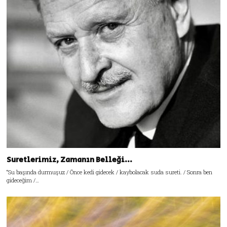
Suretlerimiz, Zamanın Belleği…
“Su başında durmuşuz / Önce kedi gidecek / kaybolacak suda sureti. / Sonra ben
gideceğim /…