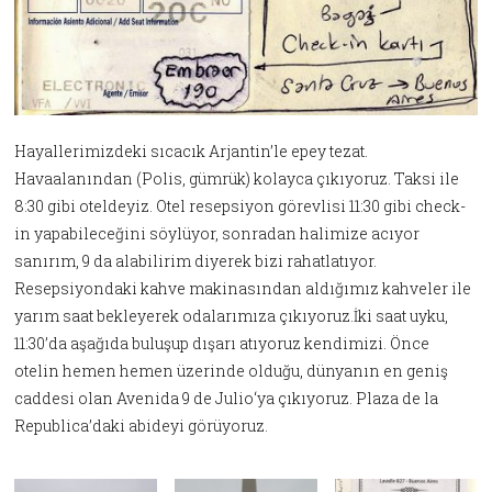
Hayallerimizdeki sıcacık Arjantin’le epey tezat.
Havaalanından (Polis, gümrük) kolayca çıkıyoruz. Taksi ile
8:30 gibi oteldeyiz. Otel resepsiyon görevlisi 11:30 gibi check-
in yapabileceğini söylüyor, sonradan halimize acıyor
sanırım, 9 da alabilirim diyerek bizi rahatlatıyor.
Resepsiyondaki kahve makinasından aldığımız kahveler ile
yarım saat bekleyerek odalarımıza çıkıyoruz.İki saat uyku,
11:30’da aşağıda buluşup dışarı atıyoruz kendimizi. Önce
otelin hemen hemen üzerinde olduğu, dünyanın en geniş
caddesi olan Avenida 9 de Julio‘ya çıkıyoruz. Plaza de la
Republica’daki abideyi görüyoruz.