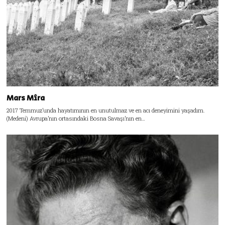
Mars Mîra
2017 Temmuz’unda hayatımının en unutulmaz ve en acı deneyimini yaşadım.
(Medeni) Avrupa’nın ortasındaki Bosna Savaşı’nın en…