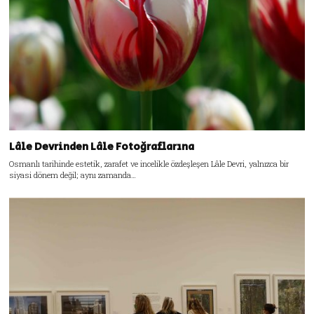
Lâle Devrinden Lâle Fotoğraflarına
Osmanlı tarihinde estetik, zarafet ve incelikle özdeşleşen Lâle Devri, yalnızca bir
siyasi dönem değil; aynı zamanda…