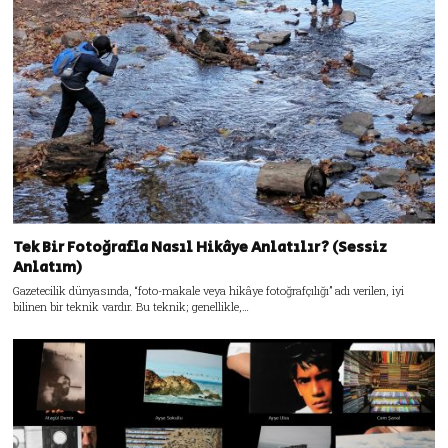
Tek Bir Fotoğrafla Nasıl Hikâye Anlatılır? (Sessiz
Anlatım)
Gazetecilik dünyasında, “foto-makale veya hikâye fotoğrafçılığı” adı verilen, iyi
bilinen bir teknik vardır. Bu teknik; genellikle,…