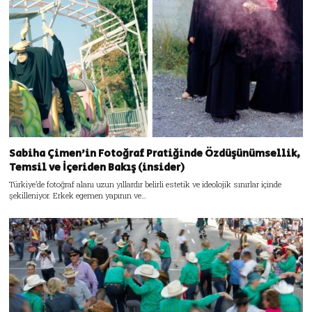
Sabiha Çimen’in Fotoğraf Pratiğinde Özdüşünümsellik,
Temsil ve İçeriden Bakış (insider)
Türkiye’de fotoğraf alanı uzun yıllardır belirli estetik ve ideolojik sınırlar içinde
şekilleniyor. Erkek egemen yapının ve…