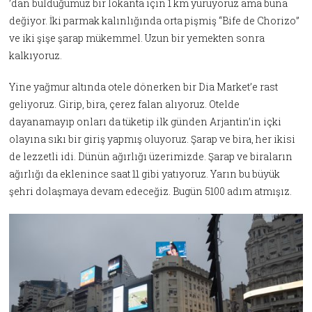
’dan bulduğumuz bir lokanta için 1 km yürüyoruz ama buna
değiyor. İki parmak kalınlığında orta pişmiş “Bife de Chorizo”
ve iki şişe şarap mükemmel. Uzun bir yemekten sonra
kalkıyoruz.
Yine yağmur altında otele dönerken bir Dia Market’e rast
geliyoruz. Girip, bira, çerez falan alıyoruz. Otelde
dayanamayıp onları da tüketip ilk günden Arjantin’in içki
olayına sıkı bir giriş yapmış oluyoruz. Şarap ve bira, her ikisi
de lezzetli idi. Dünün ağırlığı üzerimizde. Şarap ve biraların
ağırlığı da eklenince saat 11 gibi yatıyoruz. Yarın bu büyük
şehri dolaşmaya devam edeceğiz. Bugün 5100 adım atmışız.