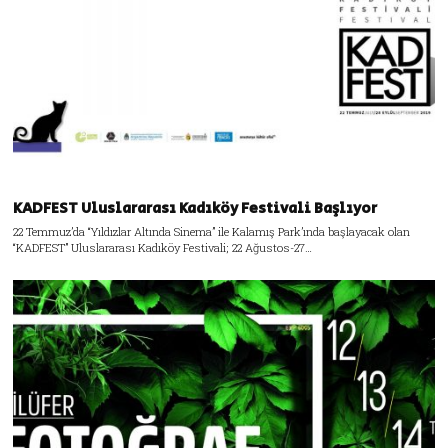
KADFEST Uluslararası Kadıköy Festivali Başlıyor
22 Temmuz’da “Yıldızlar Altında Sinema” ile Kalamış Park’ında başlayacak olan
“KADFEST” Uluslararası Kadıköy Festivali; 22 Ağustos-27…