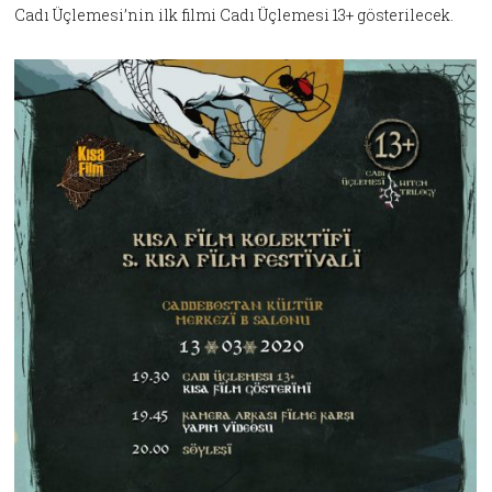
Cadı Üçlemesi’nin ilk filmi Cadı Üçlemesi 13+ gösterilecek.