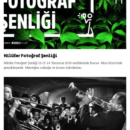
Nilüfer Fotoğraf Şenliği
Nilüfer Fotoğraf Şenliği 12-13-14 Temmuz 2019 tarihlerinde Bursa- Misi Köyü’nde
gerçekleşecek. Merceğini sokağa ve insan öykülerine…