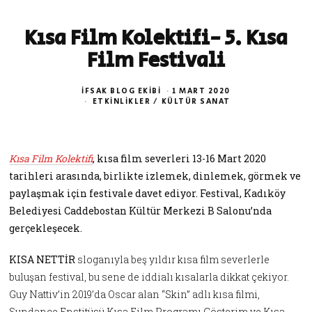
Kısa Film Kolektifi- 5. Kısa
Film Festivali
İFSAK BLOG EKIBI
1 MART 2020
ETKINLIKLER
/
KÜLTÜR SANAT
Kısa Film Kolektifi
, kısa film severleri 13-16 Mart 2020
tarihleri arasında, birlikte izlemek, dinlemek, görmek ve
paylaşmak için festivale davet ediyor. Festival, Kadıköy
Belediyesi Caddebostan Kültür Merkezi B Salonu’nda
gerçekleşecek.
KISA NETTİR
sloganıyla beş yıldır kısa film severlerle
buluşan festival, bu sene de iddialı kısalarla dikkat çekiyor.
Guy Nattiv’in 2019’da Oscar alan “Skin” adlı kısa filmi,
Sundance Enstitüsü Kısa Film Programı Gösterim ve Kısa