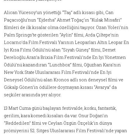
Alican Yücesoy’un yönettiği “Taş” adlı kısası gibi, Can
Paçacıoğlu’nun “Ejderha” Ahmet Toğaç’ın “Kulak Misafiri”
filmleri de ilk kısalar olma özelliğini taşıyor. Ozan Yoleri’nin
Palm Springs’te gösterilen “Aylin” filmi, Arda Çiltepe’nin
Locarno’da Film Festivali Yarının Leoparları Altın Leopar En
İyi Kısa Filmi Ödülü’nü alan “Siyah Güneş” filmi, Demet
Derelioğlu Aran’a Brixia Film Festivali’nde En İyi Yönetmen
Ödülü’nü kazandıran “Lunchbox” filmi, Oğuzhan Kara’nın
New York State Uluslararası Film Festivali’nde En İyi
Deneysel Ödülü’nü alan Kronos adlı son deneysel filmi ve
Gökalp Gönen’in ödüllere doymayan kısası “Avarya” da
seçkiler arasında yer alıyor.
13 Mart Cuma günü başlayan festivalde, korku, fantastik,
gerilim, kara komedi kısaları da var. Onur Doğan’ın
“Reddedilen” filmi ve Ceylan Özgün Özçelik’in dünya
prömiyerini 52. Sitges Uluslararası Film Festivali’nde yapan