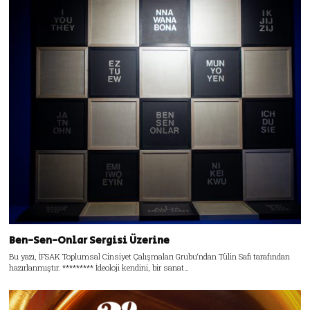
Ben-Sen-Onlar Sergisi Üzerine
Bu yazı, İFSAK Toplumsal Cinsiyet Çalışmaları Grubu‘ndan Tülin Safi tarafından
hazırlanmıştır. ********* İdeoloji kendini, bir sanat…