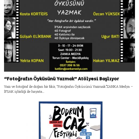
“Fotoğrafın Öyküsünü Yazmak” Atölyesi Başlıyor
Yazı ve fotoğraf ile doğan bir fikir, “Fotoğrafın Öyküsünü Yazmak”ZANKA Medya –
İFSAK işbirliği ile hayata…