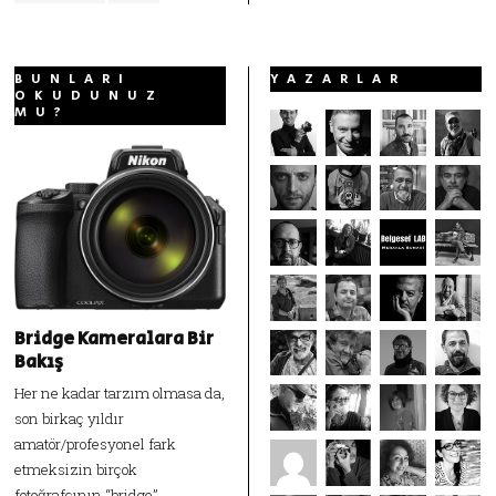
BUNLARI
YAZARLAR
OKUDUNUZ
MU?
Bridge Kameralara Bir
Bakış
Her ne kadar tarzım olmasa da,
son birkaç yıldır
amatör/profesyonel fark
etmeksizin birçok
fotoğrafçının “bridge”