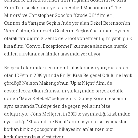
Film Turu seçkisinde yer alan Robert Machoian’ın “The
Minors” ve Christopher Good’un “Crude Oil” filmleri,
Cannes’da Yarışma Seçkisi’nde yer alan Dekel Berenson’un
“Anna” filmi, Cannes’da Gösterim Seçkisi’ne alınan, oyuncu
olarak tanıdığımız Genio de Groot yönetmenliğini yaptığı ilk
kısa filmi “Convoi Exceptionnel” kurmaca alanında merak
edilen uluslararası filmler arasında yer alıyor.
Belgesel alanındaki en önemli uluslararası yarışmalardan
olan IDFA’nın 2019 yılında En İyi Kısa Belgesel Ödülü’ne layık
gördüğü Nelson Makengo’nun “Up at Night” filmi de
gösterilecek. Okan Erünsal’ın yurtdışından birçok ödülle
dönen “Mavi Kelebek” belgeseli iki Güney Koreli ressamın
aynı zamanda Türkiye’den de geçen yollarını bize
dolaştırıyor. Jöns Mellgren’in 2013’te yayınladığı kitabından
uyarladığı “Elsa and the Night” animasyonu ise uyumaktan
korkan bir kız çocuğunun hikayesini anlatırken bizi
korkularımızla yüzleştiriyor.