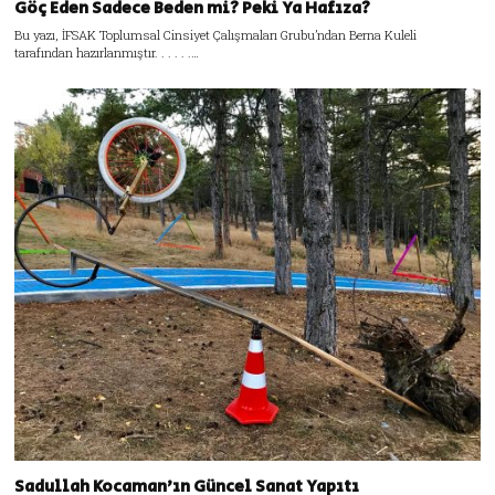
Göç Eden Sadece Beden mi? Peki Ya Hafıza?
Bu yazı, İFSAK Toplumsal Cinsiyet Çalışmaları Grubu’ndan Berna Kuleli
tarafından hazırlanmıştır. . . . . .…
Sadullah Kocaman’ın Güncel Sanat Yapıtı