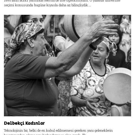
1990’ların ikinci yarısında Mersin’de lise öğrencisiydim. O yıllarda üniversite
seçimi konusunda bugüne kıyasla daha az bilinçliydik.…
Delbekçi Kadınlar
Teknolojinin bir, belki de en kabul edilmemesi gereken yanı geleneklerin