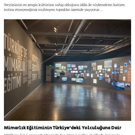
Yeryüzünün en zengin kültürüne sahip olduğunu iddia ile söylemekten katiyen
imtina etmeyeceğimiz muhteşem topraklar üzerinde yaşıyoruz.…
Mimarlık Eğitiminin Türkiye’deki Yolculuğuna Dair