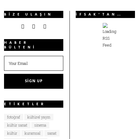
BIZE ULAŞIN
İFSAK’TAN…
HABER
BÜLTENI
ETIKETLER
fotoğraf
kültürel yayın
kültür sanat
sinema
kültür
kuramsal
sanat