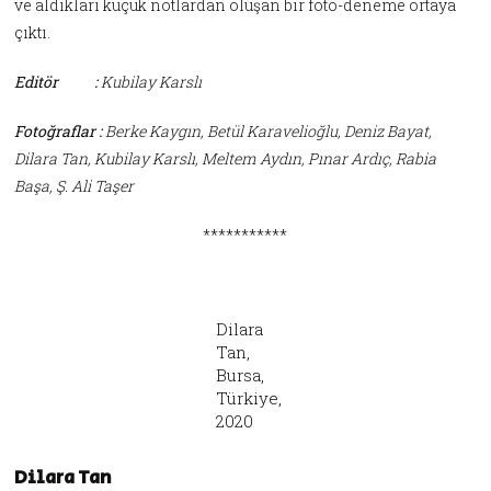
ve aldıkları küçük notlardan oluşan bir foto-deneme ortaya
çıktı.
Editör :
Kubilay Karslı
Fotoğraflar :
Berke Kaygın, Betül Karavelioğlu, Deniz Bayat,
Dilara Tan, Kubilay Karslı, Meltem Aydın, Pınar Ardıç, Rabia
Başa, Ş. Ali Taşer
***********
Dilara
Tan,
Bursa,
Türkiye,
2020
Dilara Tan