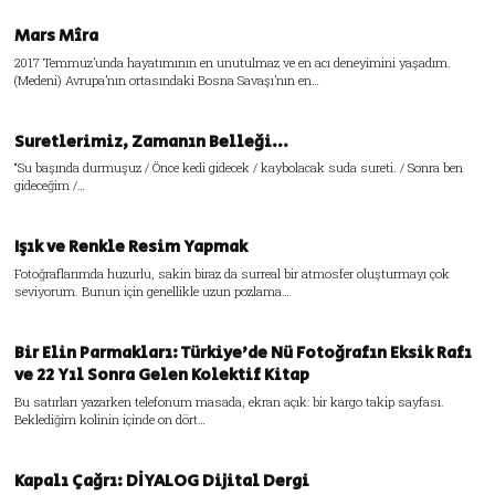
Mars Mîra
2017 Temmuz’unda hayatımının en unutulmaz ve en acı deneyimini yaşadım.
(Medeni) Avrupa’nın ortasındaki Bosna Savaşı’nın en…
Suretlerimiz, Zamanın Belleği…
“Su başında durmuşuz / Önce kedi gidecek / kaybolacak suda sureti. / Sonra ben
gideceğim /…
Işık ve Renkle Resim Yapmak
Fotoğraflarımda huzurlu, sakin biraz da surreal bir atmosfer oluşturmayı çok
seviyorum. Bunun için genellikle uzun pozlama…
Bir Elin Parmakları: Türkiye’de Nü Fotoğrafın Eksik Rafı
ve 22 Yıl Sonra Gelen Kolektif Kitap
Bu satırları yazarken telefonum masada, ekran açık: bir kargo takip sayfası.
Beklediğim kolinin içinde on dört…
Kapalı Çağrı: DİYALOG Dijital Dergi