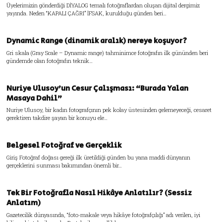
Üyelerimizin gönderdiği DİYALOG temalı fotoğraflardan oluşan dijital dergimiz
yayında. Neden “KAPALI ÇAĞRI” İFSAK, kurulduğu günden beri…
Dynamic Range (dinamik aralık) nereye koşuyor?
Gri skala (Gray Scale – Dynamic range) tahminimce fotoğrafın ilk gününden beri
gündemde olan fotoğrafın teknik…
Nuriye Ulusoy’un Cesur Çalışması: “Burada Yalan
Masaya Dahil”
Nuriye Ulusoy, bir kadın fotografçının pek kolay üstesinden gelemeyeceği, cesaret
gerektiren takdire şayan bir konuyu ele…
Belgesel Fotoğraf ve Gerçeklik
Giriş Fotoğraf doğası gereği ilk üretildiği günden bu yana maddi dünyanın
gerçeklerini sunması bakımından önemli bir…
Tek Bir Fotoğrafla Nasıl Hikâye Anlatılır? (Sessiz
Anlatım)
Gazetecilik dünyasında, “foto-makale veya hikâye fotoğrafçılığı” adı verilen, iyi