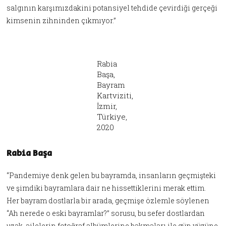
salgının karşımızdakini potansiyel tehdide çevirdiği gerçeği
kimsenin zihninden çıkmıyor.”
Rabia
Başa,
Bayram
Kartviziti,
İzmir,
Türkiye,
2020
Rabia Başa
“Pandemiye denk gelen bu bayramda, insanların geçmişteki
ve şimdiki bayramlara dair ne hissettiklerini merak ettim.
Her bayram dostlarla bir arada, geçmişe özlemle söylenen
“Ah nerede o eski bayramlar?” sorusu, bu sefer dostlardan
uzak, ailelerin fotoğraf albümlerine bakmaları ile gün yüzüne