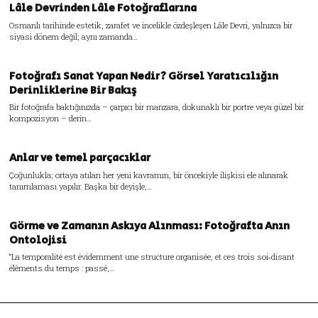
Lâle Devrinden Lâle Fotoğraflarına
Osmanlı tarihinde estetik, zarafet ve incelikle özdeşleşen Lâle Devri, yalnızca bir
siyasi dönem değil; aynı zamanda…
Fotoğrafı Sanat Yapan Nedir? Görsel Yaratıcılığın
Derinliklerine Bir Bakış
Bir fotoğrafa baktığınızda – çarpıcı bir manzara, dokunaklı bir portre veya güzel bir
kompozisyon – derin…
Anlar ve temel parçacıklar
Çoğunlukla; ortaya atılan her yeni kavramın, bir öncekiyle ilişkisi ele alınarak
tanımlaması yapılır. Başka bir deyişle,…
Görme ve Zamanın Askıya Alınması: Fotoğrafta Anın
Ontolojisi
“La temporalité est évidemment une structure organisée, et ces trois soi‑disant
éléments du temps : passé,…