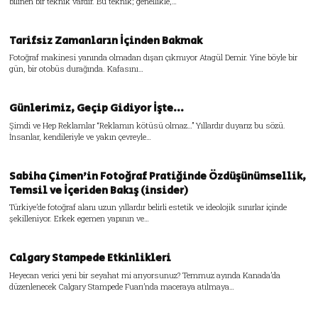
bilinen bir teknik vardır. Bu teknik; genellikle,…
Tarifsiz Zamanların İçinden Bakmak
Fotoğraf makinesi yanında olmadan dışarı çıkmıyor Atagül Demir. Yine böyle bir
gün, bir otobüs durağında. Kafasını…
Günlerimiz, Geçip Gidiyor İşte…
Şimdi ve Hep Reklamlar “Reklamın kötüsü olmaz…” Yıllardır duyarız bu sözü.
İnsanlar, kendileriyle ve yakın çevreyle…
Sabiha Çimen’in Fotoğraf Pratiğinde Özdüşünümsellik,
Temsil ve İçeriden Bakış (insider)
Türkiye’de fotoğraf alanı uzun yıllardır belirli estetik ve ideolojik sınırlar içinde
şekilleniyor. Erkek egemen yapının ve…
Calgary Stampede Etkinlikleri
Heyecan verici yeni bir seyahat mi arıyorsunuz? Temmuz ayında Kanada’da
düzenlenecek Calgary Stampede Fuarı’nda maceraya atılmaya…