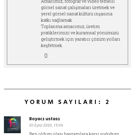
Amacımız; fotoğraf ve video temelli
görsel sanat çalışmaları üretmek ve
yerel görsel sanat kültürü inşasına
katkı sağlamak.
Toplanma amacımız; üretim
pratiklerimizi ve kuramsal yönümüzü
geliştirmek için yaratıcı çözüm yolları
keşfetmek.
YORUM SAYILARI: 2
Boyacı ustası
20 Eylül 2020, 15:04
dedi
ki:
Ben oldum olası bayramlara karşı soğuğum,