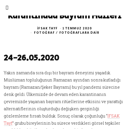
Karantinada Bayram Halleri
İFSAK TAYF
1 TEMMUZ 2020
FOTOĞRAF
/
FOTOĞRAFLARA DAIR
24-26.05.2020
Yakın zamanda sıra dışı bir bayram deneyimi yaşadık.
Müslüman topluluğunun Ramazan ayından sonra kutladığı
bayram (Ramazan/Şeker Bayramı) bu yıl pandemi sürecine
denk geldi. Ülkemizde de devam eden karantinanın
çevremizde yaşanan bayram ritüellerine etkisini ve yarattığı
alternatiflerinin oluşturduğu değişken gerginliği
gözlemleme fırsatı bulduk. Sonuç olarak çoğunluğu “
İFSAK
Tayf
” grubu bireylerinin bu sürece verdikleri görsel tepkiler