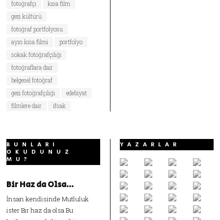
fotoğrafçı
kısa film
gezi kültürü
fotoğraf portfolyosu
ayın kısa filmi
portfolyo
sokak fotoğrafçılığı
fotoğraflara dair
belgesel fotoğraf
gezi fotoğrafçılığı
edebiyat
filmlere dair
ifsak
BUNLARI
YAZARLAR
OKUDUNUZ
MU?
Bir Haz da Olsa…
İnsan kendisinde Mutluluk
ister Bir haz da olsa Bu