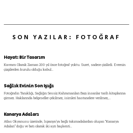
SON YAZILAR: FOTOĞRAF
Hayat: Bir Tasarım
Kavram Olarak Zaman 200 yıl önce fotoğraf yoktu. Suret, sadece çizilirdi. Evrenin
çizgilerden kurulu olduğu kabul…
Sağlık Evinin Son Işığı
Fotoğrafın Tanıklığı, Sağlığın Sessiz Kahramanları Bazı insanlar tarih kitaplarına
girmez. Haklarında belgeseller çekilmez, isimleri hastanelere verilmez,…
Kanarya Adaları
Atlas Okyanusu üzerinde, İspanya’ya bağlı takımadalardan oluşan “Kanarya
Adaları” doğu ve batı olarak iki ayrı başkenti…