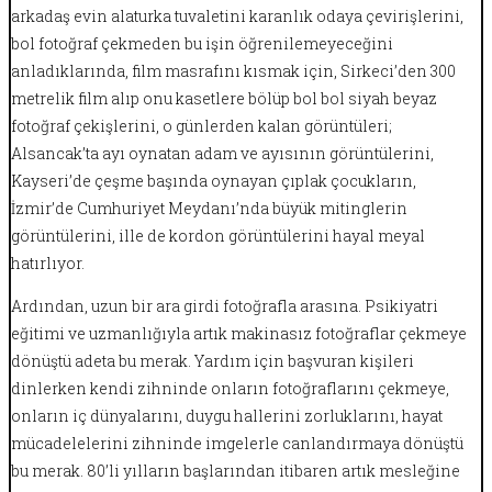
arkadaş evin alaturka tuvaletini karanlık odaya çevirişlerini,
bol fotoğraf çekmeden bu işin öğrenilemeyeceğini
anladıklarında, film masrafını kısmak için, Sirkeci’den 300
metrelik film alıp onu kasetlere bölüp bol bol siyah beyaz
fotoğraf çekişlerini, o günlerden kalan görüntüleri;
Alsancak’ta ayı oynatan adam ve ayısının görüntülerini,
Kayseri’de çeşme başında oynayan çıplak çocukların,
İzmir’de Cumhuriyet Meydanı’nda büyük mitinglerin
görüntülerini, ille de kordon görüntülerini hayal meyal
hatırlıyor.
Ardından, uzun bir ara girdi fotoğrafla arasına. Psikiyatri
eğitimi ve uzmanlığıyla artık makinasız fotoğraflar çekmeye
dönüştü adeta bu merak. Yardım için başvuran kişileri
dinlerken kendi zihninde onların fotoğraflarını çekmeye,
onların iç dünyalarını, duygu hallerini zorluklarını, hayat
mücadelelerini zihninde imgelerle canlandırmaya dönüştü
bu merak. 80’li yılların başlarından itibaren artık mesleğine