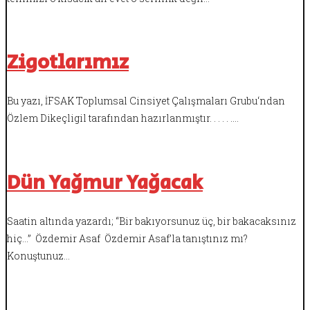
Zigotlarımız
Bu yazı, İFSAK Toplumsal Cinsiyet Çalışmaları Grubu‘ndan
Özlem Dikeçligil tarafından hazırlanmıştır. . . . . .…
Dün Yağmur Yağacak
Saatin altında yazardı; “Bir bakıyorsunuz üç, bir bakacaksınız
hiç…” Özdemir Asaf Özdemir Asaf’la tanıştınız mı?
Konuştunuz…