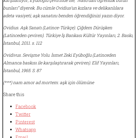
karşılanıyor; Eyüboğlu çevirinde ise, “Naso’dan öğrendik bütün
bunları” diyerek. Bu cümle Ovidius’un kızlara ve delikanlılara
adeta vasiyeti; aşk sanatını benden öğrendiğinizi yazın diyor.
Ovidius. Aşk Sanatı (Latince-Türkçe). Çiğdem Dürüşken
(Latinceden çeviren). Türkiye İş Bankası Kültür Yayınları, 2. Baskı,
İstanbul, 2011. s. 112
Ovidivus. Sevişme Yolu. İsmet Zeki Eyüboğlu (Latinceden
Almanca baskısı ile karşılaştırarak çeviren). Elif Yayınları,
İstanbul, 1965. S. 87
(***) nam amor ad mortem: aşk için ölümüne
Share this
Facebook
Twitter
Pinterest
Whatsapp
Email