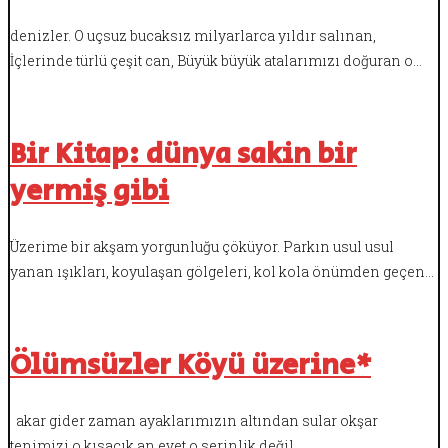
denizler. O uçsuz bucaksız milyarlarca yıldır salınan,
İçlerinde türlü çeşit can, Büyük büyük atalarımızı doğuran o…
Bir Kitap: dünya sakin bir
yermiş gibi
Üzerime bir akşam yorgunluğu çöküyor. Parkın usul usul
yanan ışıkları, koyulaşan gölgeleri, kol kola önümden geçen…
Ölümsüzler Köyü üzerine*
akar gider zaman ayaklarımızın altından sular okşar
tenimizi o kısacık an evet o serinlik değil…