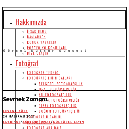
Hakkımızda
İFSAK BLOG
BAŞLARKEN
KONUK YAZARLIK
PORTFOLYO KOŞULLARI
Görsel Kültür Güncesi
BIZE ULAŞIN
Fotoğraf
FOTOĞRAF TEKNIĞI
FOTOĞRAFÇILIĞIN DALLARI
BELGESEL FOTOĞRAFÇILIK
GEZI FOTOĞRAFÇILIĞI
NÜ FOTOĞRAFÇILIK
Sevmek Zamanı
SOKAK FOTOĞRAFÇILIĞI
TIBBI FOTOĞRAFÇILIK
DOĞUM FOTOĞRAFÇILIĞI
LEVENT KÜEY
26 HAZIRAN 2023
FOTOĞRAFIN TARIHI
EDEBIYAT
/
KÜLTÜR SANAT
/
KÜLTÜREL YAYIN
FOTORÖPORTAJ
FOTOĞRAFLARA DAIR