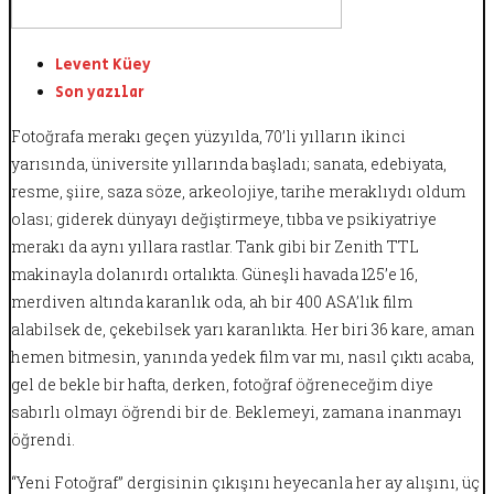
Levent Küey
Son yazılar
Fotoğrafa merakı geçen yüzyılda, 70’li yılların ikinci
yarısında, üniversite yıllarında başladı; sanata, edebiyata,
resme, şiire, saza söze, arkeolojiye, tarihe meraklıydı oldum
olası; giderek dünyayı değiştirmeye, tıbba ve psikiyatriye
merakı da aynı yıllara rastlar. Tank gibi bir Zenith TTL
makinayla dolanırdı ortalıkta. Güneşli havada 125’e 16,
merdiven altında karanlık oda, ah bir 400 ASA’lık film
alabilsek de, çekebilsek yarı karanlıkta. Her biri 36 kare, aman
hemen bitmesin, yanında yedek film var mı, nasıl çıktı acaba,
gel de bekle bir hafta, derken, fotoğraf öğreneceğim diye
sabırlı olmayı öğrendi bir de. Beklemeyi, zamana inanmayı
öğrendi.
“Yeni Fotoğraf” dergisinin çıkışını heyecanla her ay alışını, üç