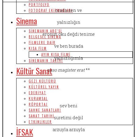
PORTFOLYO
orada sen ve
FOTOĞRAF EKIPMANLARI
Sinema
yalnızlığın
SINEMANIN ABC’SI
erosun oku değdi tenime
BELGESEL SINEMA
FILMLERE DAIR
ve ben burada
KISA FILM
AYIN KISA FILMI
yalnızlığımla
SINEMANIN TARIHI
Kültür Sanat
naso magister erat
**
GEZI KÜLTÜRÜ
KÜLTÜREL YAYIN
EDEBIYAT
KURAMSAL
RÖPORTAJ
sev beni
SAHNE SANATLARI
SANAT TARIHI
suretimi değil
ETKINLIKLER
İFSAK
arzuyla arzuyla