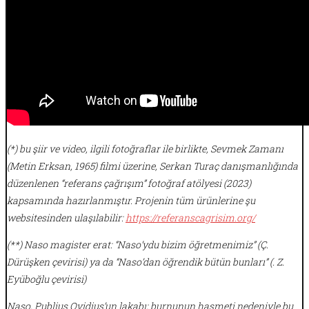
(*)
bu şiir ve video, ilgili fotoğraflar ile birlikte,
Sevmek Zamanı
(Metin Erksan, 1965)
filmi üzerine, Serkan Turaç danışmanlığında
düzenlenen “referans çağrışım” fotoğraf atölyesi (2023)
kapsamında hazırlanmıştır. Projenin tüm ürünlerine şu
websitesinden ulaşılabilir:
https://referanscagrisim.org/
(**) Naso magister erat: “Naso’ydu bizim öğretmenimiz” (Ç.
Dürüşken çevirisi) ya da “Naso’dan öğrendik bütün bunları” (. Z.
Eyüboğlu çevirisi)
Naso, Publius Ovidius’un lakabı; burnunun haşmeti nedeniyle bu