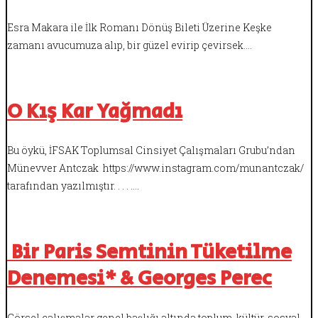
Esra Makara ile İlk Romanı Dönüş Bileti Üzerine Keşke
zamanı avucumuza alıp, bir güzel evirip çevirsek.…
O Kış Kar Yağmadı
Bu öykü, İFSAK Toplumsal Cinsiyet Çalışmaları Grubu’ndan
Münevver Antczak https://www.instagram.com/munantczak/
tarafından yazılmıştır. . . . .…
Bir Paris Semtinin Tüketilme
Denemesi* & Georges Perec
Görsel çalışmalar genel başlığı altında toplum, kültür, sosyal