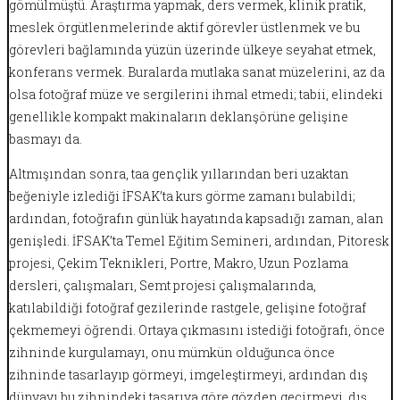
gömülmüştü. Araştırma yapmak, ders vermek, klinik pratik,
meslek örgütlenmelerinde aktif görevler üstlenmek ve bu
görevleri bağlamında yüzün üzerinde ülkeye seyahat etmek,
konferans vermek. Buralarda mutlaka sanat müzelerini, az da
olsa fotoğraf müze ve sergilerini ihmal etmedi; tabii, elindeki
genellikle kompakt makinaların deklanşörüne gelişine
basmayı da.
Altmışından sonra, taa gençlik yıllarından beri uzaktan
beğeniyle izlediği İFSAK’ta kurs görme zamanı bulabildi;
ardından, fotoğrafın günlük hayatında kapsadığı zaman, alan
genişledi. İFSAK’ta Temel Eğitim Semineri, ardından, Pitoresk
projesi, Çekim Teknikleri, Portre, Makro, Uzun Pozlama
dersleri, çalışmaları, Semt projesi çalışmalarında,
katılabildiği fotoğraf gezilerinde rastgele, gelişine fotoğraf
çekmemeyi öğrendi. Ortaya çıkmasını istediği fotoğrafı, önce
zihninde kurgulamayı, onu mümkün olduğunca önce
zihninde tasarlayıp görmeyi, imgeleştirmeyi, ardından dış
dünyayı bu zihnindeki tasarıya göre gözden geçirmeyi, dış