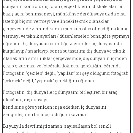
dünyanın kontrolü dışı olan gerçekliklerini dikkate alan bir
bakış açısı benimsemeyi, mümkünse dış dünyaya az da olsa
istediği biçimi vermeyi ve elindeki teknik olanaklar
çerçevesinde zihnindekinin mümkün olup olmadığına karar
vermeyi ve teknik ayarları / düzenlemeleri buna göre yapmayı
öğrendi. Dış dünyadan edindiği izlenimleri iç dünyasında
kurgulayıp / tasarlayıp, sonra bu tasarımı dış dünya ve teknik
olanakların sınırlılıklar çerçevesinde, dış dünyanın içinden
çekip çıkarması ve fotoğrafa dökmesi gerektiğini öğrendi.
Fotoğrafın “çekilen” değil, “yapılan” bir şey olduğunu; fotoğrafı
“çekmek” değil, “yapmak” gerektiğini öğrendi.
Fotoğrafın, dış dünya ile iç dünyasını birleştiren bir araç
olduğunu; dış dünyayı
kendisine göre yeniden inşa ederken iç dünyasını
zenginleştiren bir araç olduğunu kavradı.
Bu yüzyıla devrilmişti zaman; sayısallaşan bol renkli