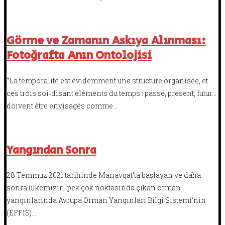
Görme ve Zamanın Askıya Alınması:
Fotoğrafta Anın Ontolojisi
“La temporalité est évidemment une structure organisée, et
ces trois soi‑disant éléments du temps : passé, présent, futur…
doivent être envisagés comme…
Yangından Sonra
28 Temmuz 2021 tarihinde Manavgat’ta başlayan ve daha
sonra ülkemizin pek çok noktasında çıkan orman
yangınlarında Avrupa Orman Yangınları Bilgi Sistemi’nin
(EFFIS)…