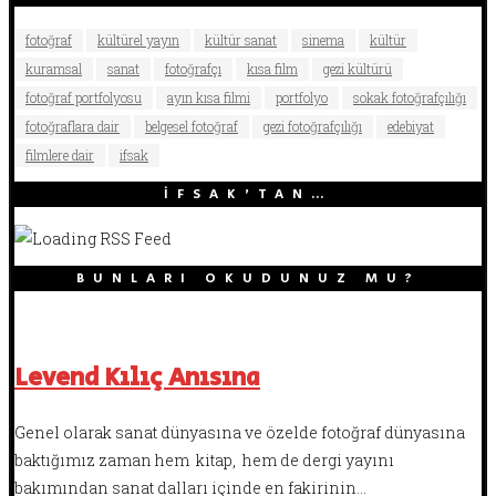
fotoğraf
kültürel yayın
kültür sanat
sinema
kültür
kuramsal
sanat
fotoğrafçı
kısa film
gezi kültürü
fotoğraf portfolyosu
ayın kısa filmi
portfolyo
sokak fotoğrafçılığı
fotoğraflara dair
belgesel fotoğraf
gezi fotoğrafçılığı
edebiyat
filmlere dair
ifsak
İFSAK’TAN…
BUNLARI OKUDUNUZ MU?
Levend Kılıç Anısına
Genel olarak sanat dünyasına ve özelde fotoğraf dünyasına
baktığımız zaman hem kitap, hem de dergi yayını
bakımından sanat dalları içinde en fakirinin…