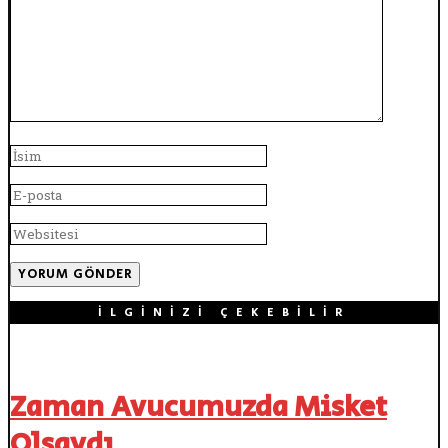
İLGINIZI ÇEKEBILIR
Zaman Avucumuzda Misket
Olsaydı