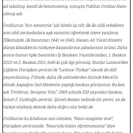
ad takılmış, kendi de benimsemiş, sonuçta Publius Ovidius Naso
olmuş adı.
Ovidius’un “Ars Amatoria” şiir kitabı üç cilt; ilk iki cildi erkeklere
son cildi ise kadınlara aşk sanatını öğretmek üzere yazılmış.
Ülkemizde, ilk basımları 1941 ve 1943, Hasan Ali Yücel dönemi
dünya klasiklerini türkçeye kazandırma çabalarının ürünü. Daha
sonra bunun tıpkı basımları İş Bankası Yayınlarından, 1. Baskısı
2010 ve 2. Baskısı 2011; belli ki çok ilgi görmüş. Bunlar Latince’den
Çiğdem Dürüşken çevirisi ile “Latince-Türkçe” olarak iki dilli
yayımlanmış. Filmde, daha ilk sahnelerden birinde Meral’in
elinde, kapağını Sait Maden’in yaptığı baskıyı görüyoruz. Bu kez,
adı “Ovidivus, Sevişme Yolu”, 1965 yılında Elif yayınları baskısı,
İsmet Z. Eyüboğlu çevirisi. Şiirsel destan tadında bir çeviri, ya da
türkçe söyleyiş demek daha doğru olur belki de.
Ovidius’un bu kitabının son cümlesi, “Naso magister erat”,
Dürüşken çevirisinde, “Naso’ydu bizim öğretmenimiz” diye