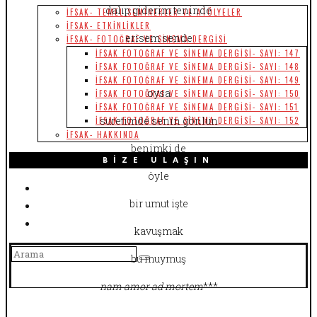
dalıp giderim teninde
İFSAK- TEMEL SEMINERLER VE ATÖLYELER
İFSAK- ETKINLIKLER
erisem sende
İFSAK- FOTOĞRAF VE SINEMA DERGISI
İFSAK FOTOĞRAF VE SINEMA DERGISI- SAYI: 147
İFSAK FOTOĞRAF VE SINEMA DERGISI- SAYI: 148
İFSAK FOTOĞRAF VE SINEMA DERGISI- SAYI: 149
oysa
İFSAK FOTOĞRAF VE SINEMA DERGISI- SAYI: 150
İFSAK FOTOĞRAF VE SINEMA DERGISI- SAYI: 151
suretimde senin gönlün
İFSAK FOTOĞRAF VE SINEMA DERGISI- SAYI: 152
İFSAK- HAKKINDA
benimki de
BIZE ULAŞIN
öyle
bir umut işte
kavuşmak
bu muymuş
nam amor ad mortem
***